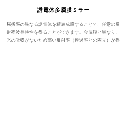
誘電体多層膜ミラー
屈折率の異なる誘電体を積層成膜することで、任意の反
射率波長特性を得ることができます。金属膜と異なり、
光の吸収がないため高い反射率（透過率との両立）が得
られるのが特徴です。
金属膜ミラー
アルミ・ニッケル・クロム等の金属を成膜し、高い密着
性を有したミラーです。微細な膜厚コントロールにより
フルミラーからハーフミラーまで成膜可能です。